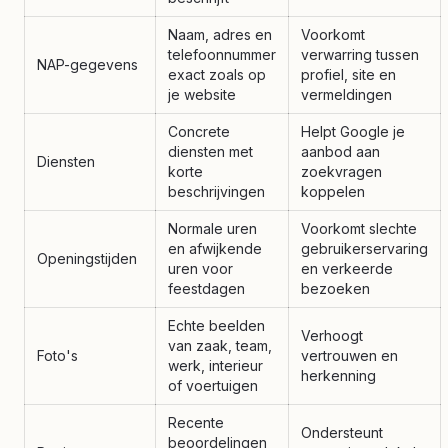
Naam, adres en
Voorkomt
telefoonnummer
verwarring tussen
NAP-gegevens
exact zoals op
profiel, site en
je website
vermeldingen
Concrete
Helpt Google je
diensten met
aanbod aan
Diensten
korte
zoekvragen
beschrijvingen
koppelen
Normale uren
Voorkomt slechte
en afwijkende
gebruikerservaring
Openingstijden
uren voor
en verkeerde
feestdagen
bezoeken
Echte beelden
Verhoogt
van zaak, team,
Foto's
vertrouwen en
werk, interieur
herkenning
of voertuigen
Recente
Ondersteunt
beoordelingen