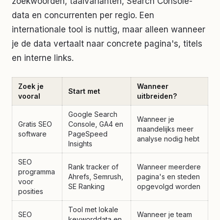
zoekwoorden, taalvarianten, Search Console-
data en concurrenten per regio. Een
internationale tool is nuttig, maar alleen wanneer
je de data vertaalt naar concrete pagina's, titels
en interne links.
Zoek je
Wanneer
Start met
vooral
uitbreiden?
Google Search
Wanneer je
Gratis SEO
Console, GA4 en
maandelijks meer
software
PageSpeed
analyse nodig hebt
Insights
SEO
Rank tracker of
Wanneer meerdere
programma
Ahrefs, Semrush,
pagina's en steden
voor
SE Ranking
opgevolgd worden
posities
Tool met lokale
SEO
Wanneer je team
keyworddata en