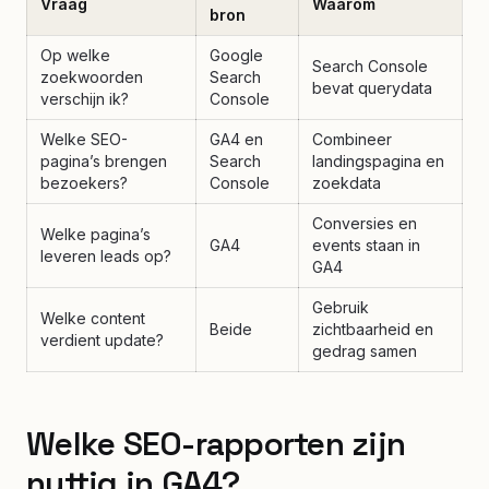
Vraag
Waarom
bron
Op welke
Google
Search Console
zoekwoorden
Search
bevat querydata
verschijn ik?
Console
Welke SEO-
GA4 en
Combineer
pagina’s brengen
Search
landingspagina en
bezoekers?
Console
zoekdata
Conversies en
Welke pagina’s
GA4
events staan in
leveren leads op?
GA4
Gebruik
Welke content
Beide
zichtbaarheid en
verdient update?
gedrag samen
Welke SEO-rapporten zijn
nuttig in GA4?