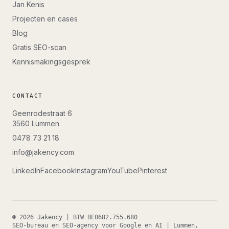
Jan Kenis
Projecten en cases
Blog
Gratis SEO-scan
Kennismakingsgesprek
CONTACT
Geenrodestraat 6
3560
Lummen
0478 73 21 18
info@jakency.com
LinkedIn
Facebook
Instagram
YouTube
Pinterest
©
2026
Jakency
| BTW
BE0682.755.680
SEO-bureau en SEO-agency voor Google en AI
|
Lummen
,