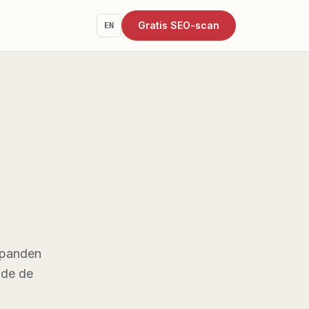
Gratis SEO-scan
EN
spanden
wde de