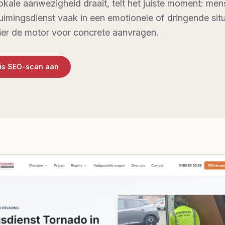
okale aanwezigheid draait, telt het juiste moment: me
imingsdienst vaak in een emotionele of dringende situ
ier de motor voor concrete aanvragen.
tis SEO-scan aan