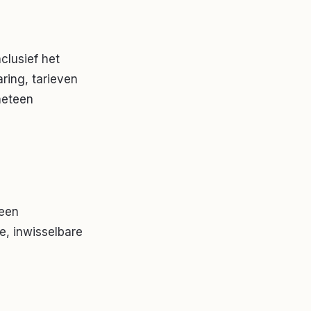
clusief het
aring, tarieven
meteen
 een
e, inwisselbare