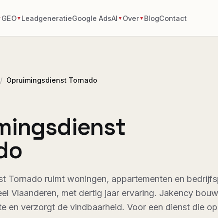
GEO
Leadgeneratie
Google Ads
AI
Over
Blog
Contact
▼
▼
▼
▼
/
Opruimingsdienst Tornado
mingsdienst
do
st Tornado ruimt woningen, appartementen en bedrijf
heel Vlaanderen, met dertig jaar ervaring. Jakency bou
te en verzorgt de vindbaarheid. Voor een dienst die op