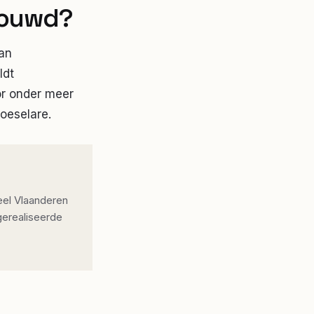
bouwd?
an
ldt
or onder meer
oeselare.
eel Vlaanderen
gerealiseerde