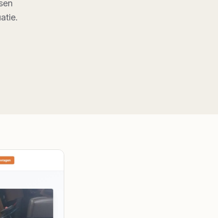
nsen
atie.