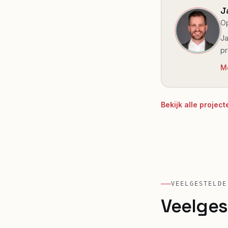
J
Op
Ja
pr
M
Bekijk alle proje
VEELGESTELDE
Veelges