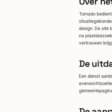
Over he
Tornado bedient
situatiegebonde
design. De site 
na plaatsbezoek
vertrouwen krijg
De uitd
Een dienst aanbi
evenwichtsoefen
gemeentepagina'
De aan