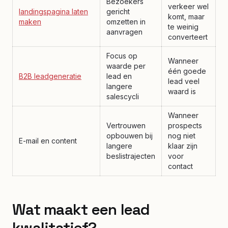
Bezoekers
verkeer wel
landingspagina laten
gericht
komt, maar
maken
omzetten in
te weinig
aanvragen
converteert
Focus op
Wanneer
waarde per
één goede
B2B leadgeneratie
lead en
lead veel
langere
waard is
salescycli
Wanneer
Vertrouwen
prospects
opbouwen bij
nog niet
E-mail en content
langere
klaar zijn
beslistrajecten
voor
contact
Wat maakt een lead
kwalitatief?