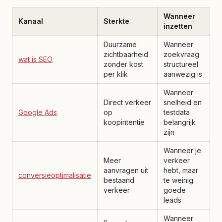
Wanneer
Kanaal
Sterkte
inzetten
Duurzame
Wanneer
zichtbaarheid
zoekvraag
wat is SEO
zonder kost
structureel
per klik
aanwezig is
Wanneer
Direct verkeer
snelheid en
Google Ads
op
testdata
koopintentie
belangrijk
zijn
Wanneer je
Meer
verkeer
aanvragen uit
hebt, maar
conversieoptimalisatie
bestaand
te weinig
verkeer
goede
leads
Wanneer