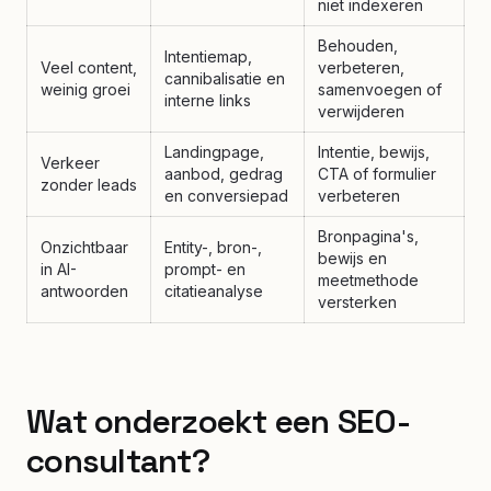
niet indexeren
Behouden,
Intentiemap,
Veel content,
verbeteren,
cannibalisatie en
weinig groei
samenvoegen of
interne links
verwijderen
Landingpage,
Intentie, bewijs,
Verkeer
aanbod, gedrag
CTA of formulier
zonder leads
en conversiepad
verbeteren
Bronpagina's,
Onzichtbaar
Entity-, bron-,
bewijs en
in AI-
prompt- en
meetmethode
antwoorden
citatieanalyse
versterken
Wat onderzoekt een SEO-
consultant?