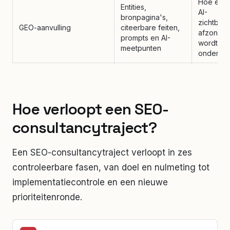
Hoe exte
Entities,
AI-
bronpagina's,
zichtbaa
GEO-aanvulling
citeerbare feiten,
afzonderl
prompts en AI-
wordt
meetpunten
onderzoc
Hoe verloopt een SEO-
consultancytraject?
Een SEO-consultancytraject verloopt in zes
controleerbare fasen, van doel en nulmeting tot
implementatiecontrole en een nieuwe
prioriteitenronde.