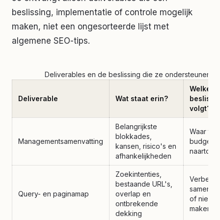
beslissing, implementatie of controle mogelijk
maken, niet een ongesorteerde lijst met
algemene SEO-tips.
Deliverables en de beslissing die ze ondersteunen
Welke
Deliverable
Wat staat erin?
beslissi
volgt?
Belangrijkste
Waar tijd
blokkades,
Managementsamenvatting
budget e
kansen, risico's en
naartoe 
afhankelijkheden
Zoekintenties,
Verbeter
bestaande URL's,
samenvo
Query- en paginamap
overlap en
of nieuw
ontbrekende
maken
dekking