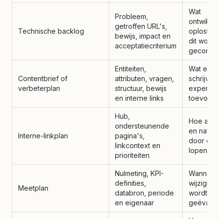
Wat
Probleem,
ontwikke
getroffen URL's,
Technische backlog
oplost e
bewijs, impact en
dit wordt
acceptatiecriterium
gecontro
Entiteiten,
Wat een
Contentbrief of
attributen, vragen,
schrijver 
verbeterplan
structuur, bewijs
expert m
en interne links
toevoeg
Hub,
Hoe autor
ondersteunende
en naviga
Interne-linkplan
pagina's,
door de s
linkcontext en
lopen
prioriteiten
Nulmeting, KPI-
Wanneer
definities,
wijziging
Meetplan
databron, periode
wordt
en eigenaar
geëvalu