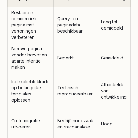
p
Bestaande
commerciële
Query- en
Laag tot
V
pagina met
paginadata
gemiddeld
o
vertoningen
beschikbaar
verbeteren
Nieuwe pagina
E
zonder bewezen
Beperkt
Gemiddeld
c
aparte intentie
c
maken
H
Indexatieblokkade
Afhankelijk
w
op belangrijke
Technisch
van
w
templates
reproduceerbaar
ontwikkeling
U
oplossen
w
A
Grote migratie
Bedrijfsnoodzaak
r
Hoog
uitvoeren
en risicoanalyse
m
c