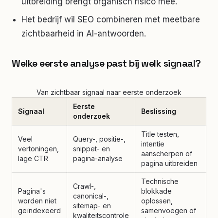
uitbreiding brengt organisch risico mee.
Het bedrijf wil SEO combineren met meetbare
zichtbaarheid in AI-antwoorden.
Welke eerste analyse past bij welk signaal?
Van zichtbaar signaal naar eerste onderzoek
Eerste
Signaal
Beslissing
onderzoek
Title testen,
Veel
Query-, positie-,
intentie
vertoningen,
snippet- en
aanscherpen of
lage CTR
pagina-analyse
pagina uitbreiden
Technische
Crawl-,
Pagina's
blokkade
canonical-,
worden niet
oplossen,
sitemap- en
geïndexeerd
samenvoegen of
kwaliteitscontrole