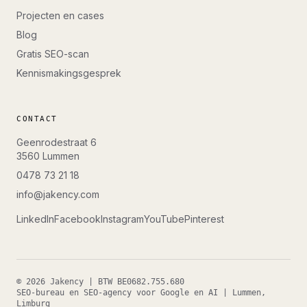
Projecten en cases
Blog
Gratis SEO-scan
Kennismakingsgesprek
CONTACT
Geenrodestraat 6
3560
Lummen
0478 73 21 18
info@jakency.com
LinkedIn
Facebook
Instagram
YouTube
Pinterest
©
2026
Jakency
| BTW
BE0682.755.680
SEO-bureau en SEO-agency voor Google en AI
|
Lummen
,
Limburg