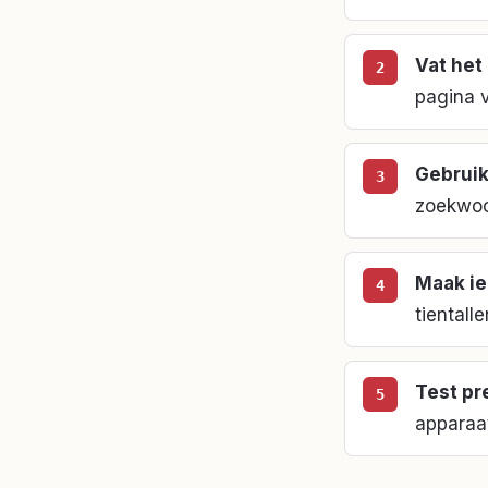
Vat het
pagina v
Gebruik
zoekwoo
Maak ie
tientalle
Test pr
apparaa