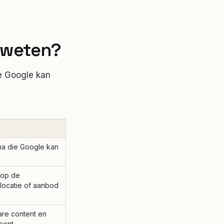
weten?
ie Google kan
na die Google kan
 op de
 locatie of aanbod
are content en
oont.