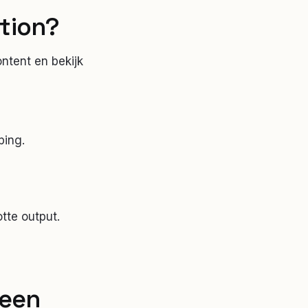
tion
?
ntent en bekijk
ping.
tte output.
een