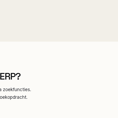
SERP?
a zoekfuncties.
zoekopdracht.