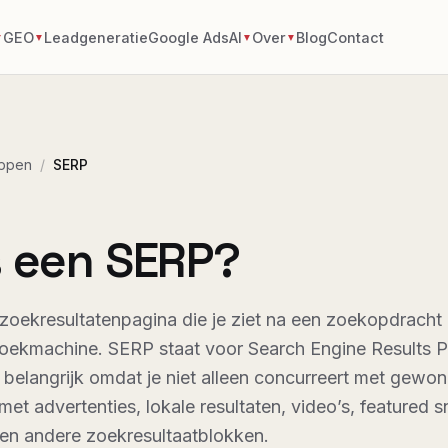
GEO
Leadgeneratie
Google Ads
AI
Over
Blog
Contact
▼
▼
▼
▼
ppen
/
SERP
s een SERP?
zoekresultatenpagina die je ziet na een zoekopdracht
oekmachine. SERP staat voor Search Engine Results 
belangrijk omdat je niet alleen concurreert met gewo
met advertenties, lokale resultaten, video’s, featured s
en andere zoekresultaatblokken.