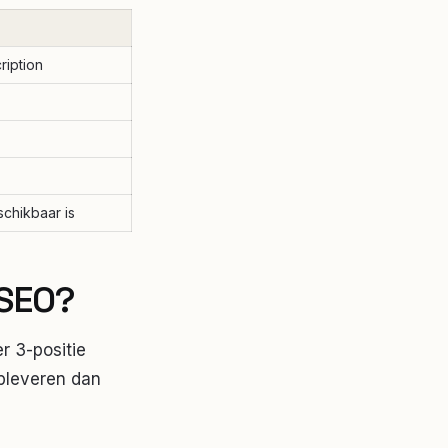
ription
chikbaar is
 SEO?
r 3-positie
opleveren dan