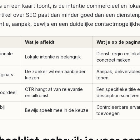
 en een kaart toont, is de intentie commercieel en loka
tikel over SEO past dan minder goed dan een diensten
ntie, aanpak, bewijs en een duidelijke contactmogelijkhe
Wat je afleidt
Wat je op de pagin
ionale
Dienst, regio en loka
Lokale intentie is belangrijk
concreet maken
De zoeker wil een aanbieder
Aanpak, deliverable
gina's
kiezen
tonen
CTR hangt af van relevantie
Een specifieke title 
 voordeel
en uitkomst
description schrijven
bij
Controleerbare ervar
Bewijs speelt mee in de keuze
toevoegen