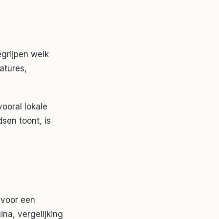
grijpen welk
atures,
vooral lokale
dsen toont, is
 voor een
na, vergelijking