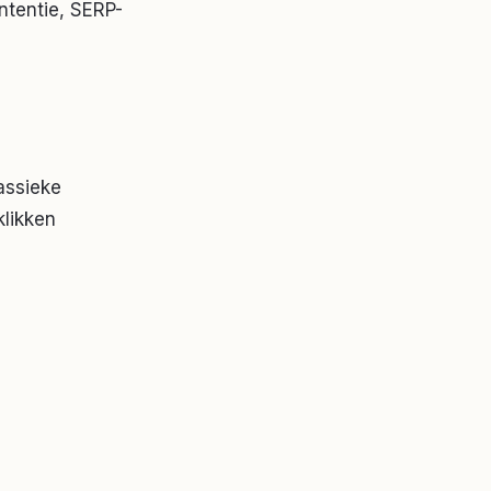
intentie, SERP-
assieke
klikken