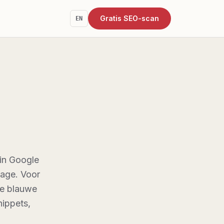
Gratis SEO-scan
EN
 in Google
Page. Voor
ne blauwe
nippets,