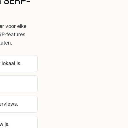
n SERP-
er voor elke
RP-features,
taten.
lokaal is.
erviews.
wijs.