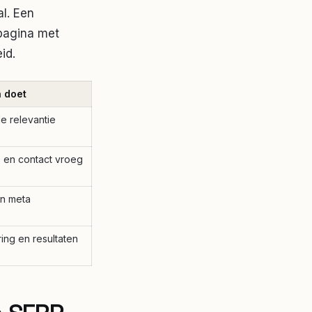
al. Een
pagina met
id.
a doet
le relevantie
s en contact vroeg
en meta
ing en resultaten