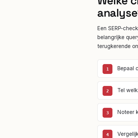
Welke c
analyse
Een SERP-checkli
belangrijke quer
terugkerende on
Bepaal o
Tel welk
Noteer k
Vergelij