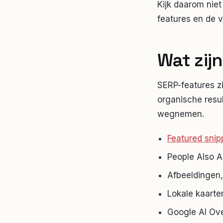
Kijk daarom niet
features en de v
Wat zij
SERP-features zi
organische resu
wegnemen.
Featured snip
People Also 
Afbeeldingen,
Lokale kaarten
Google AI Ov