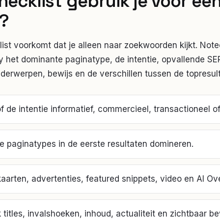
hecklist gebruik je voor ee
?
st voorkomt dat je alleen naar zoekwoorden kijkt. Note
y het dominante paginatype, de intentie, opvallende SE
derwerpen, bewijs en de verschillen tussen de topresul
f de intentie informatief, commercieel, transactioneel of 
e paginatypes in de eerste resultaten domineren.
aarten, advertenties, featured snippets, video en AI Ov
k titles, invalshoeken, inhoud, actualiteit en zichtbaar be