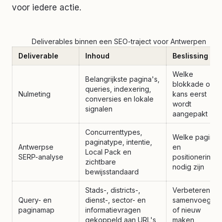
voor iedere actie.
Deliverables binnen een SEO-traject voor Antwerpen
Deliverable
Inhoud
Beslissing
Welke
Belangrijkste pagina's,
blokkade of
queries, indexering,
Nulmeting
kans eerst
conversies en lokale
wordt
signalen
aangepakt
Concurrenttypes,
Welke pagina
paginatype, intentie,
Antwerpse
en
Local Pack en
SERP-analyse
positionering
zichtbare
nodig zijn
bewijsstandaard
Stads-, districts-,
Verbeteren,
Query- en
dienst-, sector- en
samenvoegen
paginamap
informatievragen
of nieuw
gekoppeld aan URL's
maken