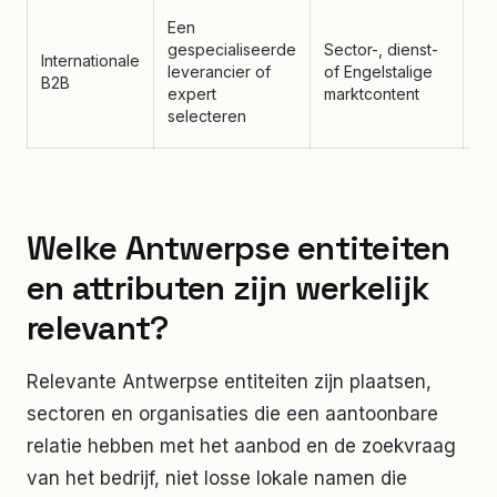
Ex
Een
sp
gespecialiseerde
Sector-, dienst-
Internationale
pr
leverancier of
of Engelstalige
B2B
br
expert
marktcontent
in
selecteren
ca
Welke Antwerpse entiteiten
en attributen zijn werkelijk
relevant?
Relevante Antwerpse entiteiten zijn plaatsen,
sectoren en organisaties die een aantoonbare
relatie hebben met het aanbod en de zoekvraag
van het bedrijf, niet losse lokale namen die