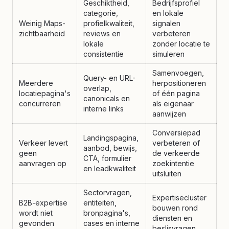
Geschiktheid,
Bedrijfsprofiel
categorie,
en lokale
Weinig Maps-
profielkwaliteit,
signalen
zichtbaarheid
reviews en
verbeteren
lokale
zonder locatie te
consistentie
simuleren
Samenvoegen,
Query- en URL-
Meerdere
herpositioneren
overlap,
locatiepagina's
of één pagina
canonicals en
concurreren
als eigenaar
interne links
aanwijzen
Conversiepad
Landingspagina,
Verkeer levert
verbeteren of
aanbod, bewijs,
geen
de verkeerde
CTA, formulier
aanvragen op
zoekintentie
en leadkwaliteit
uitsluiten
Sectorvragen,
Expertisecluster
B2B-expertise
entiteiten,
bouwen rond
wordt niet
bronpagina's,
diensten en
gevonden
cases en interne
beslisvragen