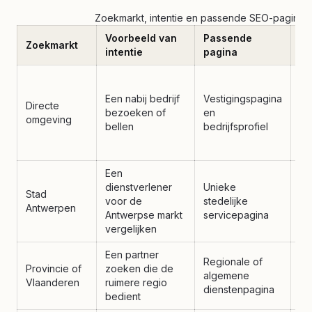
Zoekmarkt, intentie en passende SEO-pagina
Voorbeeld van
Passende
Be
Zoekmarkt
intentie
pagina
be
We
ad
Een nabij bedrijf
Vestigingspagina
Directe
op
bezoeken of
en
omgeving
re
bellen
bedrijfsprofiel
lo
in
Een
Lo
dienstverlener
Unieke
re
Stad
voor de
stedelijke
ma
Antwerpen
Antwerpse markt
servicepagina
co
vergelijken
er
Een partner
We
Regionale of
Provincie of
zoeken die de
le
algemene
Vlaanderen
ruimere regio
ca
dienstenpagina
bedient
ca