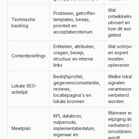
Wat
Probleem, getroffen
ontwikkeling
Technische
templates, bewijs,
uitvoert en
backlog
prioriteit en
hoe dit wordt
acceptatiecriterium
getest
Entiteiten, attributen,
Wat schrijver
vragen, bewijs,
en expert
Contentbriefings
structuur en interne
moeten
links
opleveren
Bedrijfsprofiel,
Welke lokale
gegevensconsistentie,
signalen
Lokale SEO-
reviews,
verantwoord
actielijst
locatiepagina's en
verbeterd
lokale bronnen
worden
Wanneer een
KPI, databron,
wijziging als
nulperiode,
verbeterd of
Meetplan
implementatiedatum,
onvoldoende
eigenaar en
wordt