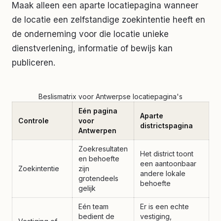
Maak alleen een aparte locatiepagina wanneer
de locatie een zelfstandige zoekintentie heeft en
de onderneming voor die locatie unieke
dienstverlening, informatie of bewijs kan
publiceren.
Beslismatrix voor Antwerpse locatiepagina's
Eén pagina
Aparte
Controle
voor
districtspagina
Antwerpen
Zoekresultaten
Het district toont
en behoefte
een aantoonbaar
Zoekintentie
zijn
andere lokale
grotendeels
behoefte
gelijk
Eén team
Er is een echte
bedient de
vestiging,