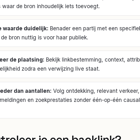
 waar de bron inhoudelijk iets toevoegt.
 waarde duidelijk
:
Benader een partij met een specifi
e bron nuttig is voor haar publiek.
eer de plaatsing
:
Bekijk linkbestemming, context, attri
lijkheid zodra een verwijzing live staat.
eder dan aantallen
:
Volg ontdekking, relevant verkeer,
meldingen en zoekprestaties zonder één-op-één causali
troleer je
een backlink
?