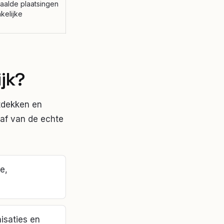
taalde plaatsingen
kelijke
ijk?
tdekken en
 af van de echte
e,
isaties en