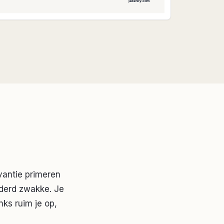
vantie primeren
nderd zwakke. Je
inks ruim je op,