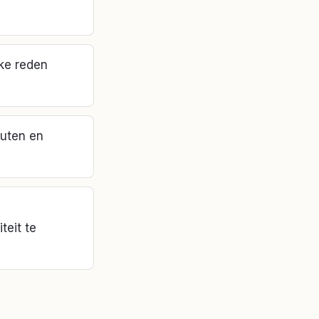
eke reden
buten en
teit te