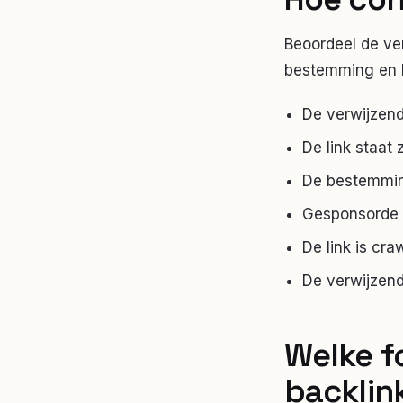
Beoordeel de ver
bestemming en h
De verwijzend
De link staat 
De bestemmin
Gesponsorde o
De link is cr
De verwijzend
Welke f
backlin