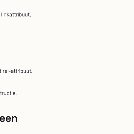
inkattribuut,
rel-attribuut.
ructie.
een