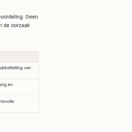
oordeling. Geen
sch de oorzaak
ubbeltelling van
ning en
isvolle