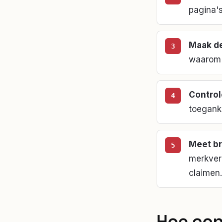
pagina's
Maak de
waarom d
Control
toeganke
Meet br
merkver
claimen.
Hoe con