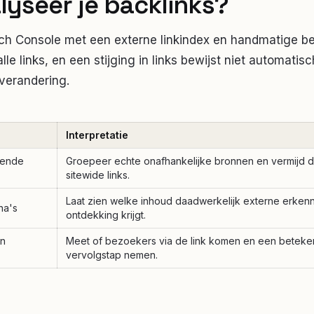
lyseer je backlinks?
h Console met een externe linkindex en handmatige be
alle links, en een stijging in links bewijst niet automati
verandering.
Interpretatie
zende
Groepeer echte onafhankelijke bronnen en vermijd d
sitewide links.
Laat zien welke inhoud daadwerkelijk externe erken
na's
ontdekking krijgt.
en
Meet of bezoekers via de link komen en een beteken
vervolgstap nemen.