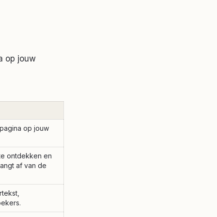
a op jouw
 pagina op jouw
 te ontdekken en
hangt af van de
tekst,
oekers.