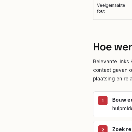
Veelgemaakte
fout
Hoe we
Relevante links
context geven ov
plaatsing en rel
Bouw ee
hulpmidd
Zoek re