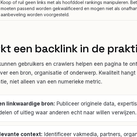
Koop of ruil geen links met als hoofddoel rankings manipuleren. Be
moeten passend worden gekwalificeerd en mogen niet als onafhan
aanbeveling worden voorgesteld.
rkt
een backlink
in de prakt
 kunnen gebruikers en crawlers helpen een pagina te on
er een bron, organisatie of onderwerp. Kwaliteit hangt
atie, niet alleen van een numerieke metric.
n linkwaardige bron
:
Publiceer originele data, expertis
elen of uitleg waar anderen echt naar willen verwijzen.
levante context
:
Identificeer vakmedia, partners, organ