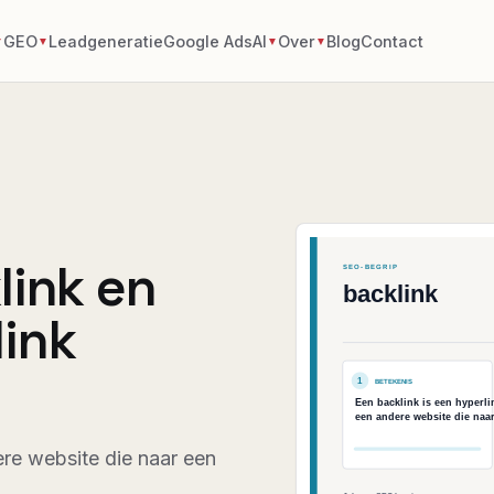
GEO
Leadgeneratie
Google Ads
AI
Over
Blog
Contact
▼
▼
▼
▼
link en
link
ere website die naar een