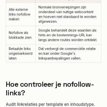
Normale bronverwijzingen zijn
Alle externe
onderdeel van nuttige webcontent
links nofollow
en hoeven niet standaard te worden
maken
afgewezen.
Google behandelt deze waarden als
Nofollow als
hints en de bestemmings-URL kan
blokkade zien
langs andere routes worden ontdekt.
Betaalde links
Dat verbergt de commerciële relatie
ongemarkeerd
en kan onder Google's
laten
linkspambepalingen vallen.
Hoe controleer je nofollow-
links?
Audit linkrelaties per template en inhoudstype.