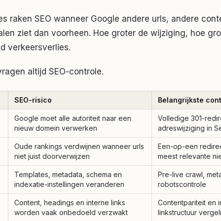
es raken SEO wanneer Google andere urls, andere cont
len ziet dan voorheen. Hoe groter de wijziging, hoe grot
end verkeersverlies.
ragen altijd SEO-controle.
SEO-risico
Belangrijkste con
Google moet alle autoriteit naar een
Volledige 301-redi
nieuw domein verwerken
adreswijziging in 
Oude rankings verdwijnen wanneer urls
Een-op-een redire
niet juist doorverwijzen
meest relevante ni
Templates, metadata, schema en
Pre-live crawl, me
indexatie-instellingen veranderen
robotscontrole
Content, headings en interne links
Contentpariteit en 
worden vaak onbedoeld verzwakt
linkstructuur vergel