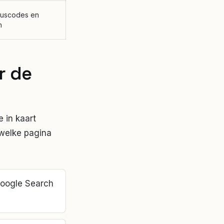
atuscodes en
n
r de
 in kaart
 welke pagina
 Google Search