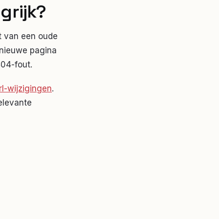
grijk?
t van een oude
e nieuwe pagina
04-fout.
l-wijzigingen
.
elevante