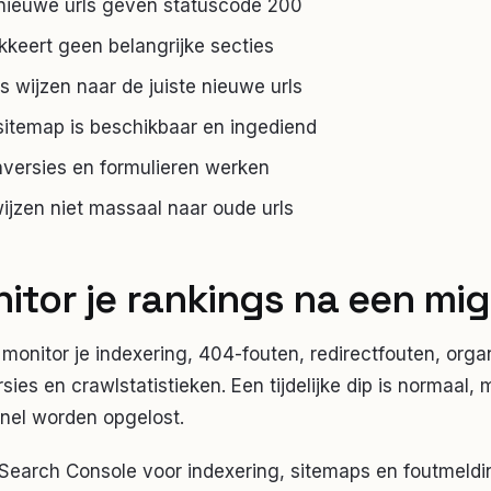
 nieuwe urls geven statuscode 200
okkeert geen belangrijke secties
s wijzen naar de juiste nieuwe urls
itemap is beschikbaar en ingediend
nversies en formulieren werken
wijzen niet massaal naar oude urls
itor je rankings na een mig
monitor je indexering, 404-fouten, redirectfouten, orga
sies en crawlstatistieken. Een tijdelijke dip is normaal,
nel worden opgelost.
Search Console voor indexering, sitemaps en foutmeldin