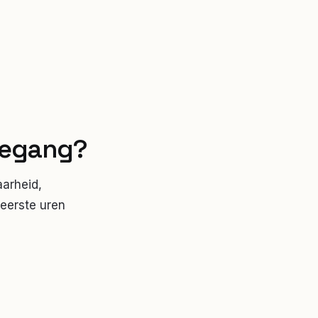
ivegang?
aarheid,
 eerste uren