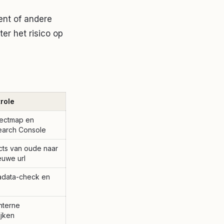
ent of andere
er het risico op
trole
rectmap en
Search Console
cts van oude naar
euwe url
tadata-check en
interne
ijken