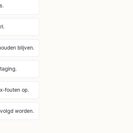
s.
l.
houden blijven.
staging.
x-fouten op.
evolgd worden.