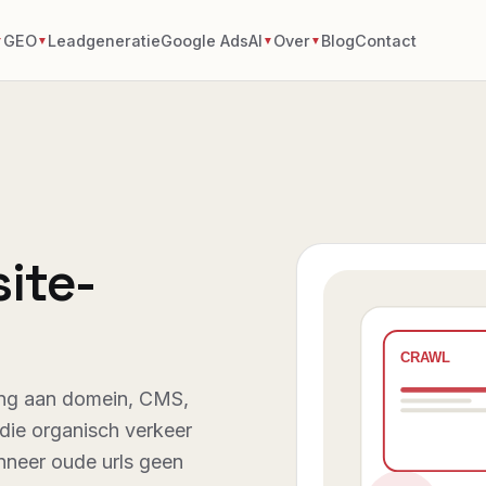
GEO
Leadgeneratie
Google Ads
AI
Over
Blog
Contact
▼
▼
▼
▼
ite-
ging aan domein, CMS,
 die organisch verkeer
nneer oude urls geen