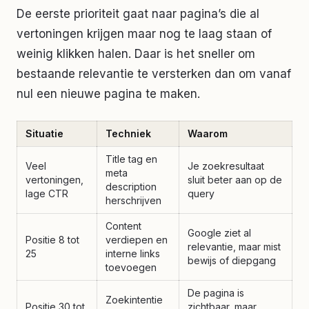
De eerste prioriteit gaat naar pagina’s die al
vertoningen krijgen maar nog te laag staan of
weinig klikken halen. Daar is het sneller om
bestaande relevantie te versterken dan om vanaf
nul een nieuwe pagina te maken.
Situatie
Techniek
Waarom
Title tag en
Veel
Je zoekresultaat
meta
vertoningen,
sluit beter aan op de
description
lage CTR
query
herschrijven
Content
Google ziet al
Positie 8 tot
verdiepen en
relevantie, maar mist
25
interne links
bewijs of diepgang
toevoegen
De pagina is
Zoekintentie
Positie 30 tot
zichtbaar, maar