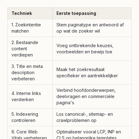
Techniek
Eerste toepassing
1. Zoekintentie
Stem paginatype en antwoord af
matchen
op wat de zoeker wil
2. Bestaande
Voeg ontbrekende keuzes,
content
voorbeelden en bewijs toe
verdiepen
3. Title en meta
Maak het zoekresultaat
description
specifieker en aantrekkelijker
verbeteren
Verbind hoofdonderwerpen,
4. Interne links
deelvragen en commerciële
versterken
pagina's
5. Indexering
Los canonical-, sitemap- en
controleren
crawlproblemen op
6. Core Web
Optimaliseer vooral LCP, INP en
Vitals verbeteren
CLS op belangrijke templates